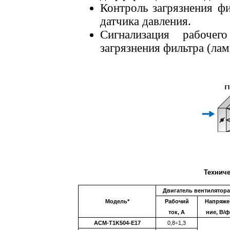
Контроль загрязнения ф
датчика давления.
Сигнализация рабоче
загрязнения фильтра (ла
Техниче
Двигатель вентилятора
Модель*
Рабочий
Напряже
ток, А
ние, В/ф
ACM-Т1K504-E17
0,8÷1,3