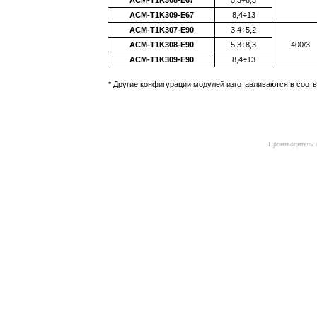
ACM-T1K308-E67
5,3÷8,3
ACM-T1K309-E67
8,4÷13
ACM-T1K307-E90
3,4÷5,2
ACM-T1K308-E90
5,3÷8,3
400/3
ACM-T1K309-E90
8,4÷13
* Другие конфигурации модулей изготавливаются в соотв
.
Производитель о